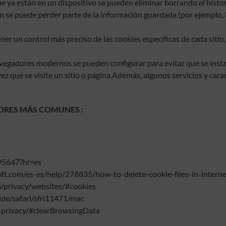
e ya están en un dispositivo se pueden eliminar borrando el histor
n se puede perder parte de la información guardada (por ejemplo, lo
ner un control más preciso de las cookies específicas de cada sitio
egadores modernos se pueden configurar para evitar que se instale
z que se visite un sitio o página.Además, algunos servicios y car
ORES MÁS COMUNES :
95647?hl=es
oft.com/es-es/help/278835/how-to-delete-cookie-files-in-interne
S/privacy/websites/#cookies
ide/safari/sfri11471/mac
d-privacy/#clearBrowsingData